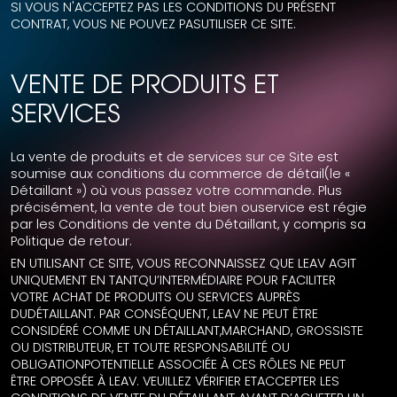
SI VOUS N'ACCEPTEZ PAS LES CONDITIONS DU PRÉSENT
CONTRAT, VOUS NE POUVEZ PASUTILISER CE SITE.
VENTE DE PRODUITS ET
SERVICES
La vente de produits et de services sur ce Site est
soumise aux conditions du commerce de détail(le «
Détaillant ») où vous passez votre commande. Plus
précisément, la vente de tout bien ouservice est régie
par les Conditions de vente du Détaillant, y compris sa
Politique de retour.
EN UTILISANT CE SITE, VOUS RECONNAISSEZ QUE LEAV AGIT
UNIQUEMENT EN TANTQU’INTERMÉDIAIRE POUR FACILITER
VOTRE ACHAT DE PRODUITS OU SERVICES AUPRÈS
DUDÉTAILLANT. PAR CONSÉQUENT, LEAV NE PEUT ÊTRE
CONSIDÉRÉ COMME UN DÉTAILLANT,MARCHAND, GROSSISTE
OU DISTRIBUTEUR, ET TOUTE RESPONSABILITÉ OU
OBLIGATIONPOTENTIELLE ASSOCIÉE À CES RÔLES NE PEUT
ÊTRE OPPOSÉE À LEAV. VEUILLEZ VÉRIFIER ETACCEPTER LES