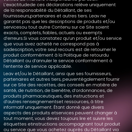
L’exactitudede ces déclarations relève uniquement
de la responsabilité du Détaillant, de ses
fournisseurs,partenaires et autres tiers. Leav ne
garantit pas que les descriptions de produits et/ou
servicesou tout autre Contenu sur ce Site soient
exacts, complets, fiables, actuels ou exempts
d’erreurs.Si vous constatez qu’un produit et/ou service
que vous avez acheté ne correspond pas à
sadescription, votre seul recours est de retourner le
produit conformément à la Politique de retourdu
Détaillant ou d’annuler le service conformément à
l’entente de service applicable.
Leav et/ou le Détaillant, ainsi que ses fournisseurs,
partenaires et autres tiers, peuventégalement fournir
sur ce Site des recettes, des conseils en matière de
santé, de nutrition, de bienêtre, d’ordonnances, de
produits pharmaceutiques, des instructions et
d’autres renseignementset ressources, à titre
informatif uniquement. Étant donné que divers
aspects des produits etservices peuvent changer à
tout moment, vous devez toujours lire et suivre les
étiquettes etinstructions accompagnant tout produit
ou service que vous achetez auprès du Détaillant via