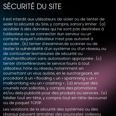
SÉCURITÉ DU SITE
Il est interdit aux utilisateurs de violer ou de tenter de
violer la sécurité du Site, y compris, sanss’y limiter : (a)
accéder à des données qui ne sont pas destinées à
l’utilisateur ou se connecter àun serveur ou un
compte auquel l’utilisateur n’est pas autorisé à
accéder ; (b) tenter d’examiner,de scanner ou de
tester la vulnérabilité d’un système ou d’un réseau, ou
de contourner lesmesures de sécurité ou
d’authentification sans autorisation appropriée ; (c)
tenter d’interféreravec le service fourni à tout
utilisateur, hôte ou réseau, notamment en
soumettant un virus auSite, en le surchargeant, en
procédant à un « flooding », un « spamming », un «
mailbombing »ou un « crashing » ; (d) envoyer des
courriels non sollicités, y compris des promotions
et/ou dela publicité pour des produits ou services ; (e)
falsifier tout en-tête, y compris tout en-tête decourriel
ou de paquet TCP/IP.
Les violations de la sécurité des systèmes ou des
réseaux peuvent entraîner des poursuites civilesou