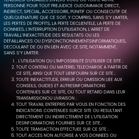
PERSONNE POUR TOUT PREJUDICE OUDOMMAGE DIRECT,
INDIRECT, SPECIAL, ACCESSOIRE, PUNITIF OU CONSECUTIF DE
QUELQUENATURE QUE CE SOIT, Y COMPRIS, SANS S’Y LIMITER,
LES PERTES DE PROFITS, LA PERTE DECLIENTELE, LA PERTE DE
DONNEES, L’INTERRUPTION D’UTILISATION, L’ARRET DE
TRAVAIL,L’INEXACTITUDE DES RESULTATS OU LES
DEFAILLANCES OU DYSFONCTIONNEMENTSINFORMATIQUES,
DECOULANT DE OU EN LIEN AVEC CE SITE, NOTAMMENT,
SANS S’Y LIMITER:
. L’UTILISATION OU L’IMPOSSIBILITE D’UTILISER CE SITE ;
TOUT CONTENU OU MATERIEL TELECHARGE A PARTIR DE
CE SITE, AINSI QUE TOUT LIENFOURNI SUR CE SITE ;
TOUTE INEXACTITUDE, ERREUR OU OMISSION LIEE AUX
CONSEILS, GUIDES ET AUTRESINFORMATIONS
CONTENUES SUR CE SITE, OU TOUT RETARD DANS LEUR
TRANSMISSIONOU LIVRAISON ;
TOUT TRAVAIL ENTREPRIS PAR VOUS EN FONCTION DES
INDICATIONS CONTENUES SURCE SITE OU RESULTANT
DIRECTEMENT OU INDIRECTEMENT DE L’UTILISATION
DESINFORMATIONS FOURNIES SUR CE SITE ;
TOUTE TRANSACTION EFFECTUEE SUR CE SITE ;
TOUT ACCES NON AUTORISE A VOS DONNEES OU