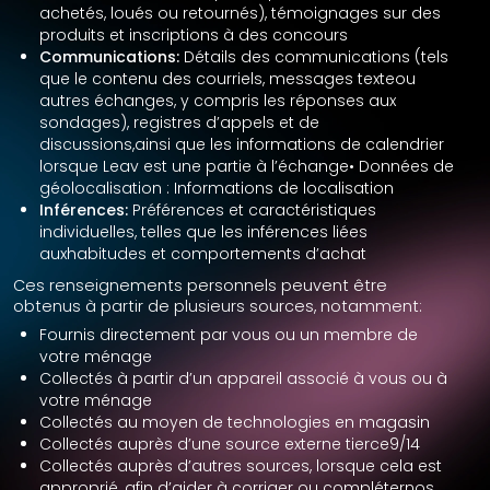
achetés, loués ou retournés), témoignages sur des
produits et inscriptions à des concours
Communications:
Détails des communications (tels
que le contenu des courriels, messages texteou
autres échanges, y compris les réponses aux
sondages), registres d’appels et de
discussions,ainsi que les informations de calendrier
lorsque Leav est une partie à l’échange• Données de
géolocalisation : Informations de localisation
Inférences:
Préférences et caractéristiques
individuelles, telles que les inférences liées
auxhabitudes et comportements d’achat
Ces renseignements personnels peuvent être
obtenus à partir de plusieurs sources, notamment:
Fournis directement par vous ou un membre de
votre ménage
Collectés à partir d’un appareil associé à vous ou à
votre ménage
Collectés au moyen de technologies en magasin
Collectés auprès d’une source externe tierce9/14
Collectés auprès d’autres sources, lorsque cela est
approprié, afin d’aider à corriger ou compléternos