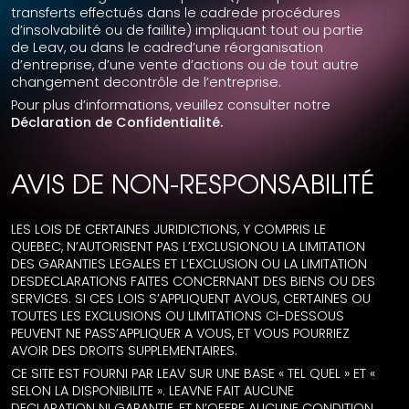
transferts effectués dans le cadrede procédures
d’insolvabilité ou de faillite) impliquant tout ou partie
de Leav, ou dans le cadred’une réorganisation
d’entreprise, d’une vente d’actions ou de tout autre
changement decontrôle de l’entreprise.
Pour plus d’informations, veuillez consulter notre
Déclaration de Confidentialité.
AVIS DE NON-RESPONSABILITÉ
LES LOIS DE CERTAINES JURIDICTIONS, Y COMPRIS LE
QUEBEC, N’AUTORISENT PAS L’EXCLUSIONOU LA LIMITATION
DES GARANTIES LEGALES ET L’EXCLUSION OU LA LIMITATION
DESDECLARATIONS FAITES CONCERNANT DES BIENS OU DES
SERVICES. SI CES LOIS S’APPLIQUENT AVOUS, CERTAINES OU
TOUTES LES EXCLUSIONS OU LIMITATIONS CI-DESSOUS
PEUVENT NE PASS’APPLIQUER A VOUS, ET VOUS POURRIEZ
AVOIR DES DROITS SUPPLEMENTAIRES.
CE SITE EST FOURNI PAR LEAV SUR UNE BASE « TEL QUEL » ET «
SELON LA DISPONIBILITE ». LEAVNE FAIT AUCUNE
DECLARATION NI GARANTIE, ET N’OFFRE AUCUNE CONDITION,