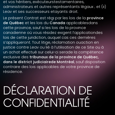
et vos héritiers, exécuteurstestamentaires,
administrateurs et autres représentants légaux ; et (ii)
Leav et ses successeurs etayants droit.
Le présent Contrat est régi par les lois de la
province
de Québec
et les lois du
Canada
applicablesdans
cette province, sauf si les lois de la province
canadienne où vous résidez exigent l’applicationdes
lois de cette juridiction, auquel cas ces dernières
s’appliqueront. Tout litige, réclamation ouaction en
justice contre Leav ou lié à l’utilisation de ce Site ou à
un achat effectué sur celui-ci serade la compétence
exclusive des
tribunaux de la province de Québec,
dans le district judiciairede Montréal
, sauf disposition
contraire des lois applicables de votre province de
résidence.
DÉCLARATION DE
CONFIDENTIALITÉ