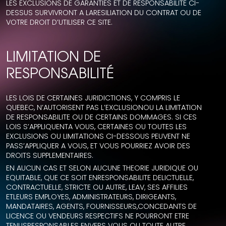
LES EXCLUSIONS DE GARANTIES ET DE RESPONSABILITE CI-
DESSUS SURVIVRONT A LARESILIATION DU CONTRAT OU DE
VOTRE DROIT D’UTILISER CE SITE.
LIMITATION DE
RESPONSABILITÉ
LES LOIS DE CERTAINES JURIDICTIONS, Y COMPRIS LE
QUEBEC, N’AUTORISENT PAS L’EXCLUSIONOU LA LIMITATION
DE RESPONSABILITE OU DE CERTAINS DOMMAGES. SI CES
LOIS S’APPLIQUENTA VOUS, CERTAINES OU TOUTES LES
EXCLUSIONS OU LIMITATIONS CI-DESSOUS PEUVENT NE
PASS’APPLIQUER A VOUS, ET VOUS POURRIEZ AVOIR DES
DROITS SUPPLEMENTAIRES.
EN AUCUN CAS ET SELON AUCUNE THEORIE JURIDIQUE OU
EQUITABLE, QUE CE SOIT ENRESPONSABILITE DELICTUELLE,
CONTRACTUELLE, STRICTE OU AUTRE, LEAV, SES AFFILIES
ETLEURS EMPLOYES, ADMINISTRATEURS, DIRIGEANTS,
MANDATAIRES, AGENTS, FOURNISSEURS,CONCEDANTS DE
LICENCE OU VENDEURS RESPECTIFS NE POURRONT ETRE
TENUSRESPONSABLES ENVERS VOUS OU TOUTE AUTRE