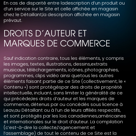
En cas de disparité entre ladescription d’un produit ou
d’un service sur le Site et celle affichée en magasin
chez le Détaillant,la description affichée en magasin
prévaut.
DROITS D’AUTEUR ET
MARQUES DE COMMERCE
Sauf indication contraire, tous les éléments, y compris
les images, textes, illustrations, dessins,extraits
musicaux, téléchargements, icônes, photographies,
programmes, clips vidéo ainsi quetous les autres
éléments faisant partie de ce Site (collectivement, le «
Contenu ») sont protégéspar des droits de propriété
intellectuelle, incluant, sans limiter la généralité de ce
qui précède,les droits d’auteur et les marques de
commerce, détenus par ou concédés sous licence à
Leav,au Détaillant ou à l’un de leurs affiliés respectifs,
et sont protégés par les lois canadiennes,américaines
et internationales sur le droit d’auteur. La compilation
(c’est-à-dire la collecte,l’agencement et
l’assemblage) de tout le contenu de ce Site est la