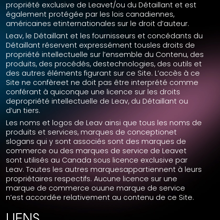
propriété exclusive de Leavet/ou du Détaillant et est
également protégée par les lois canadiennes,
américaines etinternationales sur le droit d’auteur.
Leav, le Détaillant et les fournisseurs et concédants du
Détaillant réservent expressément tousles droits de
propriété intellectuelle sur l’ensemble du Contenu, des
produits, des procédés, destechnologies, des outils et
des autres éléments figurant sur ce Site. L’accès à ce
Site ne confèreet ne doit pas être interprété comme
conférant à quiconque une licence sur les droits
depropriété intellectuelle de Leav, du Détaillant ou
d’un tiers.
Les noms et logos de Leav ainsi que tous les noms de
produits et services, marques de conceptionet
slogans qui y sont associés sont des marques de
commerce ou des marques de service de Leavet
sont utilisés au Canada sous licence exclusive par
Leav. Toutes les autres marquesappartiennent à leurs
propriétaires respectifs. Aucune licence sur une
marque de commerce ouune marque de service
n’est accordée relativement au contenu de ce Site.