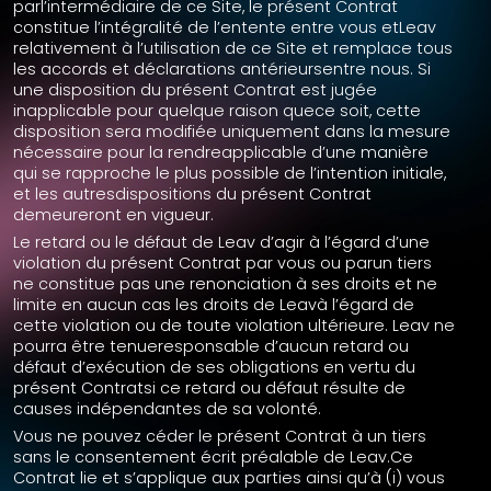
parl’intermédiaire de ce Site, le présent Contrat
constitue l’intégralité de l’entente entre vous etLeav
relativement à l’utilisation de ce Site et remplace tous
les accords et déclarations antérieursentre nous. Si
une disposition du présent Contrat est jugée
inapplicable pour quelque raison quece soit, cette
disposition sera modifiée uniquement dans la mesure
nécessaire pour la rendreapplicable d’une manière
qui se rapproche le plus possible de l’intention initiale,
et les autresdispositions du présent Contrat
demeureront en vigueur.
Le retard ou le défaut de Leav d’agir à l’égard d’une
violation du présent Contrat par vous ou parun tiers
ne constitue pas une renonciation à ses droits et ne
limite en aucun cas les droits de Leavà l’égard de
cette violation ou de toute violation ultérieure. Leav ne
pourra être tenueresponsable d’aucun retard ou
défaut d’exécution de ses obligations en vertu du
présent Contratsi ce retard ou défaut résulte de
causes indépendantes de sa volonté.
Vous ne pouvez céder le présent Contrat à un tiers
sans le consentement écrit préalable de Leav.Ce
Contrat lie et s’applique aux parties ainsi qu’à (i) vous